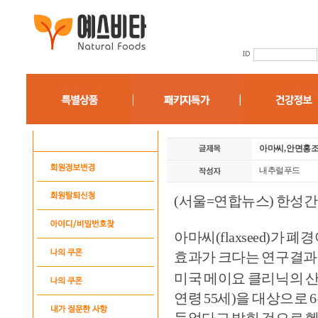
아마씨, 안면홍조
내추럴푸드
(서울=연합뉴스) 한성간
아마씨(flaxseed)가
효과가 크다는 연구결과
미국 메이요 클리닉의 산
연령 55세)을 대상으로 