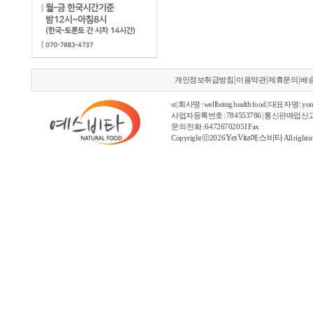
|
|
|
개인정보취급방침
이용약관
제휴문의
배
st | 회사명 : wellbeing health food | 대표자명 : yon
사업자등록번호 : 784553786 | 통신판매업신고
문의 전화 : 6472670205 I Fax
YesVita 예스비타
Copyright ⓒ2026
All rights 