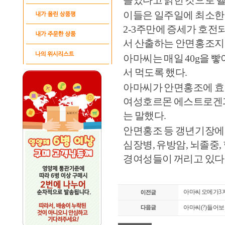
들었다고 밝힌 것으로 헬
이들은 일주일에 최소한
2-3주만에 증세가 호전
서 산출하는 안면홍조지수
아마씨는 매일 40g을 빻
서 먹도록 했다.
아마씨가 안면홍조에 효
여성호르몬 에스트로겐과
는 말했다.
안면홍조 등 갱년기장에
심장병, 유방암, 뇌졸중
경여성들이 꺼리고 있다
아마씨 오메가3 
아마씨(?) 들어